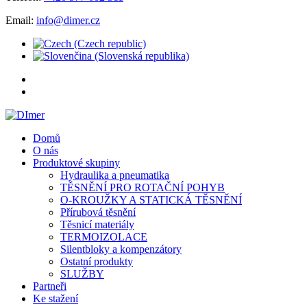
Email:
info@dimer.cz
Domů
O nás
Produktové skupiny
Hydraulika a pneumatika
TĚSNĚNÍ PRO ROTAČNÍ POHYB
O-KROUŽKY A STATICKÁ TĚSNĚNÍ
Přírubová těsnění
Těsnicí materiály
TERMOIZOLACE
Silentbloky a kompenzátory
Ostatní produkty
SLUŽBY
Partneři
Ke stažení