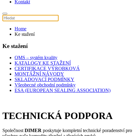
Kontakt
Home
Ke stažení
Ke stažení
QMS – systém kvality
KATALOGY KE STAŽENÍ
CERTIFIKACE VÝROBKOVÁ
MONTÁŽNÍ NÁVODY
SKLADOVACÍ PODMÍNKY
Všeobecné obchodní podmínky
ESA (EUROPEAN SEALING ASSOCIATION)
TECHNICKÁ PODPORA
Společnost
DIMER
poskytuje kompletní technické poradenství pro
všechny naše komodity těsnění a těsnících prvků.