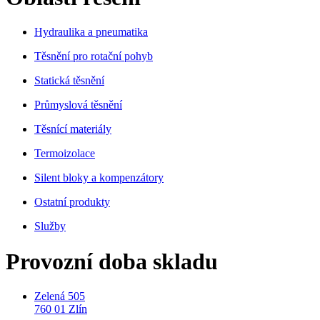
Hydraulika a pneumatika
Těsnění pro rotační pohyb
Statická těsnění
Průmyslová těsnění
Těsnící materiály
Termoizolace
Silent bloky a kompenzátory
Ostatní produkty
Služby
Provozní doba skladu
Zelená 505
760 01 Zlín