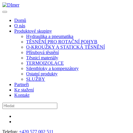
Domů
O nás
Produktové skupiny
Hydraulika a pneumatika
TĚSNĚNÍ PRO ROTAČNÍ POHYB
O-KROUŽKY A STATICKÁ TĚSNĚNÍ
Přírubová těsnění
Těsnicí materiály
TERMOIZOLACE
Silentbloky a kompenzátory
Ostatní produkty
SLUŽBY
Partneři
Ke stažení
Kontakt
Telefon:
+420 577 002 511