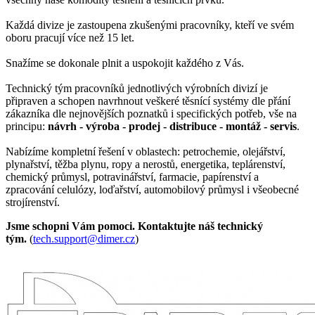
Každá divize je zastoupena zkušenými pracovníky, kteří ve svém
oboru pracují více než 15 let.
Snažíme se dokonale plnit a uspokojit každého z Vás.
Technický tým pracovníků jednotlivých výrobních divizí je
připraven a schopen navrhnout veškeré těsnící systémy dle přání
zákazníka dle nejnovějších poznatků i specifických potřeb, vše na
principu:
návrh - výroba - prodej - distribuce - montáž - servis
.
Nabízíme kompletní řešení v oblastech: petrochemie, olejářství,
plynařství, těžba plynu, ropy a nerostů, energetika, teplárenství,
chemický průmysl, potravinářství, farmacie, papírenství a
zpracování celulózy, loďařství, automobilový průmysl i všeobecné
strojírenství.
Jsme schopni Vám pomoci. Kontaktujte náš technický
tým.
(
tech.support@dimer.cz
)