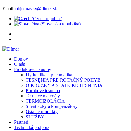
Email:
objednavky@dimer.sk
Domov
O nás
Produktové skupiny
Hydraulika a pneumatika
TESNENIA PRE ROTAČNÝ POHYB
O-KRÚŽKY A STATICKÉ TESNENIA
Prírubové tesnenia
Tesniace materiály
TERMOIZOLÁCIA
Silentbloky a kompenzátory
Ostatné produkty
SLUŽBY
Partneri
Technická podpora