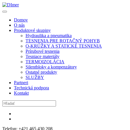
Domov
O nás
Produktové skupiny
Hydraulika a pneumatika
TESNENIA PRE ROTAČNÝ POHYB
O-KRÚŽKY A STATICKÉ TESNENIA
Prírubové tesnenia
Tesniace materiály
TERMOIZOLÁCIA
Silentbloky a kompenzátory
Ostatné produkty
SLUŽBY
Partneri
Technická podpora
Kontakt
Telefon: +421 465 430 208