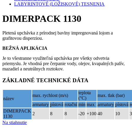
LABYRINTOVÉ (LOŽISKOVÉ) TESNENIA
DIMERPACK 1130
Pletená upchávka z prírodnej bavlny impregnovaná lojom a
grafitovou disperziou.
BEŽNÁ APLIKÁCIA
Je to všestranne využiteľná upchávka pre všetky odvetvia
priemyslu. Je vhodná pre čerpanie vody, olejov, kvapalných palív,
mazadiel a neutrálnych roztokov.
ZÁKLADNÉ TECHNICKÉ DÁTA
teplota
max. rychlost (m/s)
max. tlak (bar)
(°C)
název
armatury
pístová
rotační
min
max
armatury
pístová
r
DIMERPACK
2
8
8
-20
+100
40
10
3
1130
Na stiahnutie